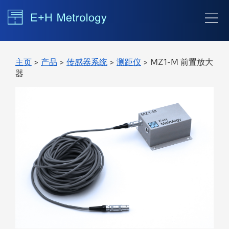
主页
>
产品
>
传感器系统
>
测距仪
> MZ1-M 前置放大
器