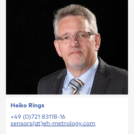
Heiko Rings
+49 (0)721 83118-16
sensors(at)eh-metrology.com