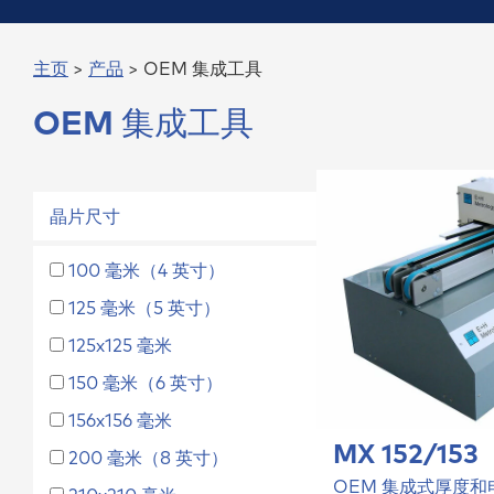
测距仪
操作软
标准传感器
威化工
主页
>
产品
> OEM 集成工具
定制传感器
OEM 集成工具
测量电缆
晶片尺寸
100 毫米（4 英寸）
125 毫米（5 英寸）
125x125 毫米
150 毫米（6 英寸）
156x156 毫米
MX 152/153
200 毫米（8 英寸）
OEM 集成式厚度