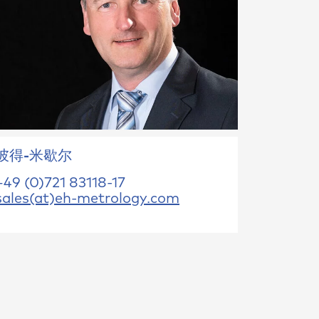
彼得-米歇尔
+49 (0)721 83118-17
sales(at)eh-metrology.com