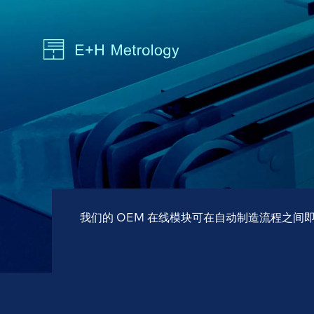
微电子、晶片和芯片制造计量学
改进产品，巩固市场地位：我们的
可测量外部极限的高科技专家：亚
面向大
用于保
在创新
波纹度
MX 10 系列
厚度
MX 152
合同测量可测量任何尺寸和各种材
纳米测量设备和软件。
创新测
三方设
员、物
料的晶片
它材料
能结合
线切痕
MX 20 系列
TTV
MX 30
"的卓
粗糙度
MX 30 系列
翘曲度
渦輪、發動機和滑動軸承的測量
适用于
纳米形貌
MX 60 系列
薄膜应
我们的 OEM 在线模块可在自动制造流程之间
传感器
MX 70 系列
关于精确测量
我们的工
弹性模量
的自动
最低温度时的距离