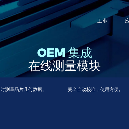
工业
OEM 集成
学、研究机构和企业发展的
持，甚至提升E+H设备或第
中，敬业的工程师、开发人
用于回收和再循环的经济高效、
我们不仅要进一步开发技术，还
/153
电阻率
传送带分拣机
量技术
备测量性能的参照硅片及其
理学家和机械师将他们的技
速且可重复的测量系统
创造创新和价值。您加入我们了
在线测量模块
在一起，创造出 "量身定做
吗？
（总厚度变化）
14-Z
表面电阻
机械工业
越产品。
及弯曲度
P/N标注
极端环境条件的定制电容式
用于光伏太阳能晶片检查、鉴定
⼒
即时测量晶片⼏何数据。
完全自动校准，使用方便。
系统
过程控制的测量仪器。
程师为工业 4.0 开发高效
化解决方案