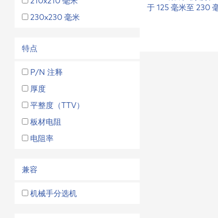
210x210 毫米
于 125 毫米至 23
230x230 毫米
特点
P/N 注释
厚度
平整度（TTV）
板材电阻
电阻率
兼容
机械⼿分选机