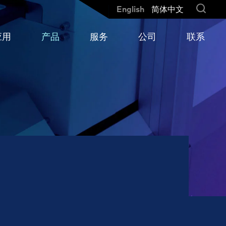
English
简体中文
应用
产品
服务
公司
联系
快
要
为敏感高性能陶瓷的高速生产周期
我们的全球网络
涡轮机及发动机
MX 204-8-73-q
提供可靠的测量结果
滑动轴承轴位移
MX 204-8-49-q
轴同心度
MX 203-6-41-q
和
MX 301-AC
MX 3012-AC
MX 604-ST