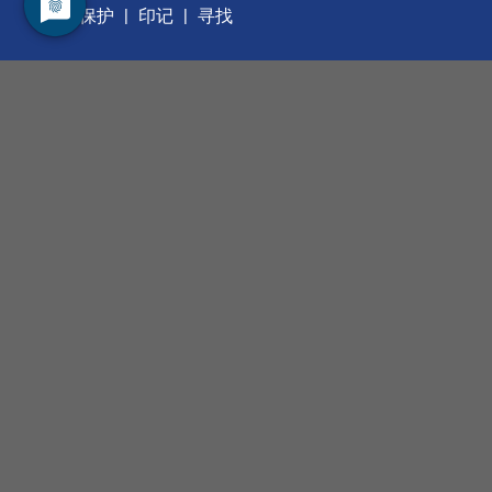
数据保护
印记
寻找
职业发展
管理层
我们的服务
合同测量
我们的产品
手动工具
自动化工具
OEM 集成工具
光伏和太阳能
传感器系统