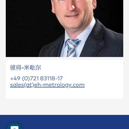
彼得-米歇尔
+49 (0)721 83118-17
sales(at)eh-metrology.com