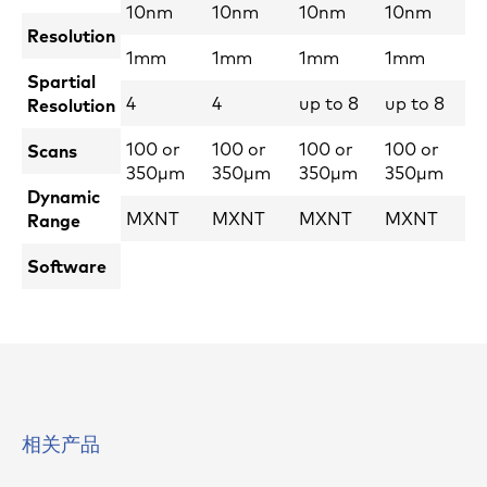
10nm
10nm
10nm
10nm
Resolution
1mm
1mm
1mm
1mm
Spartial
4
4
up to 8
up to 8
Resolution
100 or
100 or
100 or
100 or
Scans
350µm
350µm
350µm
350µm
Dynamic
MXNT
MXNT
MXNT
MXNT
Range
Software
相关产品