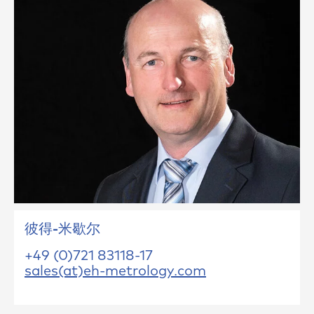
彼得-米歇尔
+49 (0)721 83118-17
sales(at)eh-metrology.com