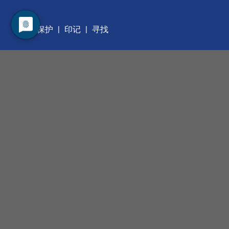
数据保护
印记
寻找
职业发展
管理层
我们的服务
合同测量
我们的产品
手动工具
自动化工具
OEM 集成工具