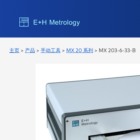
主页
>
产品
>
手动工具
>
MX 20 系列
> MX 203-6-33-B
微电子、晶片和芯片制造计量学
改进产品，巩固市场地位：我们的
可测量外部极限的高科技专家：亚
面向大
用于保
在创新
波纹度
MX 10 系列
厚度
MX 152
合同测量可测量任何尺寸和各种材
纳米测量设备和软件。
创新测
三方设
员、物
料的晶片
它材料
能结合
线切痕
MX 20 系列
TTV
MX 30
"的卓
粗糙度
MX 30 系列
翘曲度
渦輪、發動機和滑動軸承的測量
适用于
纳米形貌
MX 60 系列
薄膜应
传感器
MX 70 系列
关于精确测量
我们的工
弹性模量
的自动
最低温度时的距离