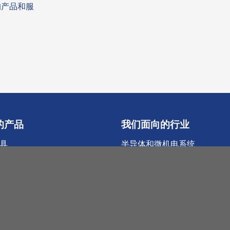
的产品和服
的产品
我们面向的行业
具
半导体和微机电系统
工具
研发
 集成工具
硅片回收
太阳能
技术陶瓷
系统
机械工程
传感器系统
光伏及太阳能