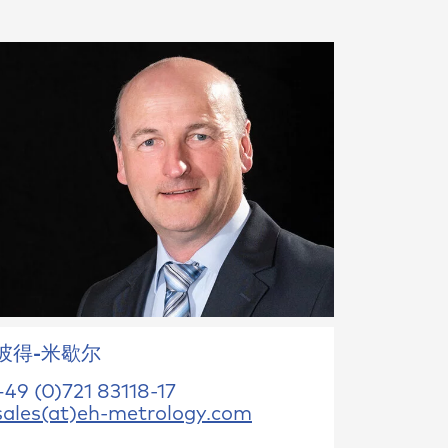
彼得-米歇尔
+49 (0)721 83118-17
sales(at)eh-metrology.com