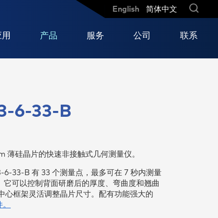
English
简体中文
应用
产品
服务
公司
联系
快
要
为敏感高性能陶瓷的高速生产周期
我们的全球网络
涡轮机及发动机
MX 204-8-73-q
提供可靠的测量结果
3-6-33-B
滑动轴承轴位移
MX 204-8-49-q
轴同心度
MX 203-6-41-q
和
MX 301-AC
50mm 薄硅晶片的快速非接触式⼏何测量仪。
MX 3012-AC
-6-33-B 有 33 个测量点，最多可在 7 秒内测量
MX 604-ST
秒。它可以控制背面研磨后的厚度、弯曲度和翘曲
中心框架灵活调整晶片尺寸。配有功能强大的
件。