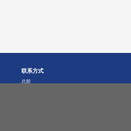
联系方式
总部
E+H Metrology GmbH
Griesbachstraße 12
Benzstraße 5-9
76185 Karlsruhe / Germany
电话：+49-721-83118-0
info(at)eh-metrology.com