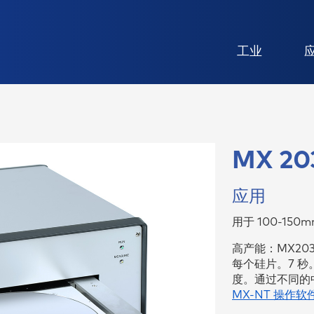
工业
学、研究机构和企业发展的
持，甚至提升E+H设备或第
中，敬业的工程师、开发人
用于回收和再循环的经济高效、
我们不仅要进一步开发技术，还
/153
电阻率
传送带分拣机
量技术
备测量性能的参照硅片及其
理学家和机械师将他们的技
速且可重复的测量系统
创造创新和价值。您加入我们了
MX 20
在一起，创造出 "量身定做
吗？
（总厚度变化）
14-Z
表面电阻
机械工业
越产品。
及弯曲度
P/N标注
应用
极端环境条件的定制电容式
用于光伏太阳能晶片检查、鉴定
⼒
系统
过程控制的测量仪器。
用于 100-1
高产能：MX203
程师为工业 4.0 开发高效
每个硅片。7 
化解决方案
度。通过不同的
MX-NT 操作软