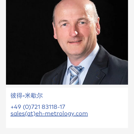
彼得-米歇尔
+49 (0)721 83118-17
sales(at)eh-metrology.com